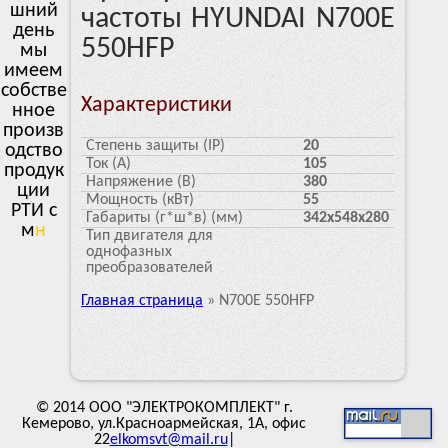
шний
частоты HYUNDAI N700E
день
550HFP
мы
имеем
собстве
Характеристики
нное
произв
Степень защиты (IP)
20
одство
Ток (А)
105
продук
Напряжение (В)
380
ции
Мощность (кВт)
55
РТИ с
Габариты (г*ш*в) (мм)
342х548х280
много
л
Тип двигателя для
однофазных
преобразователей
Главная страница
»
N700E 550HFP
© 2014 ООО "ЭЛЕКТРОКОМПЛЕКТ" г.
Кемерово, ул.Красноармейская, 1А, офис
22
elkomsvt@mail.ru
|