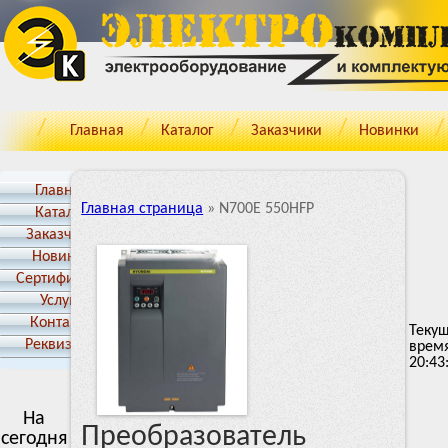
Главная
Каталог
Заказчики
Новинки
Главная
Главная страница
»
N700E 550HFP
Каталог
Заказчики
Новинки
Cертификаты
Услуги
Контакты
Теку
Реквизиты
врем
20:43
На
Преобразователь
сегодня