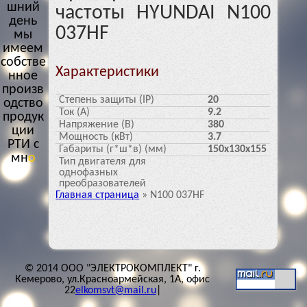
шний
частоты HYUNDAI N100
день
037HF
мы
имеем
собстве
Характеристики
нное
произв
Степень защиты (IP)
20
одство
Ток (А)
9.2
продук
Напряжение (В)
380
ции
Мощность (кВт)
3.7
РТИ с
Габариты (г*ш*в) (мм)
150x130x155
многол
Тип двигателя для
етним
однофазных
преобразователей
о
п
Главная страница
»
N100 037HF
© 2014 ООО "ЭЛЕКТРОКОМПЛЕКТ" г.
Кемерово, ул.Красноармейская, 1А, офис
22
elkomsvt@mail.ru
|