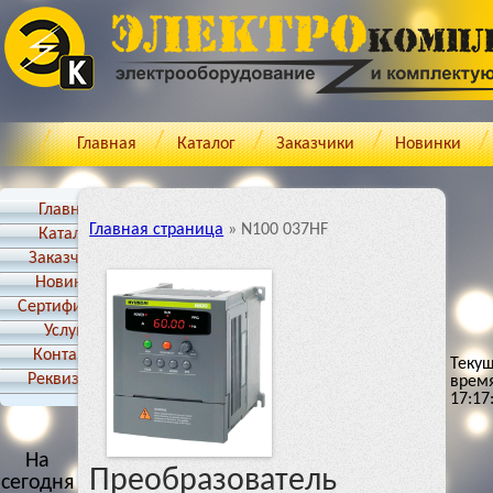
Главная
Каталог
Заказчики
Новинки
Главная
Главная страница
»
N100 037HF
Каталог
Заказчики
Новинки
Cертификаты
Услуги
Контакты
Теку
Реквизиты
врем
17:17
На
Преобразователь
сегодня