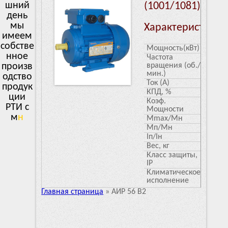
шний
(1001/1081)
день
мы
Характеристики
имеем
собстве
Мощность(кВт)
0.25
нное
Частота
3000
произв
вращения (об./
мин.)
одство
Ток (А)
1.25/0
продук
КПД, %
65
ции
Коэф.
0.81
РТИ с
Мощности
много
л
Mmax/Mн
2.2
Мп/Мн
2.2
Iп/Iн
5.5
Вес, кг
4-4.5
Класс защиты,
55
IP
Климатическое
У3
исполнение
Главная страница
»
АИР 56 В2