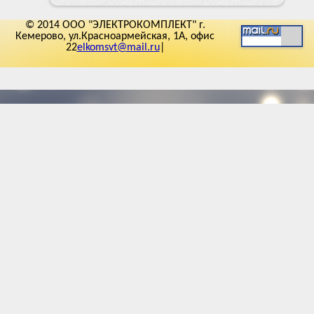
© 2014 ООО "ЭЛЕКТРОКОМПЛЕКТ" г.
Кемерово, ул.Красноармейская, 1А, офис
22
elkomsvt@mail.ru
|