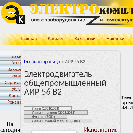
Главная
Каталог
Заказчики
Новинки
Главная
Главная страница
»
АИР 56 В2
Каталог
Заказчики
Электродвигатель
Новинки
общепромышленный
Cертификаты
Услуги
АИР 56 В2
Контакты
Теку
Реквизиты
врем
8:45:
Лапы (1001/1081)
Лапы + Фланец (2001/2081)
Фланец (3081)
Лапы + Малый фланец (2181)
На
Исполнение: Ла
сегодня