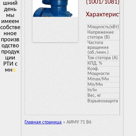
(1001/1081)
шний
день
Характеристики
мы
имеем
собстве
Мощность(кВт)
0.55
Напряжение
380
нное
статора (В)
произв
Частота
1000
одство
вращения
продук
(об./мин.)
ции
Ток статора (А)
1.8
РТИ с
КПД, %
65
Коэф.
0.72
многол
Мощности
е
Mmax/Mн
2.1
Мп/Мн
1.1
Iп/Iн
4.7
Вес, кг
20.26
Взрывозащита
1Ex d
IIB
T4
Главная страница
»
АИМУ 71 В6