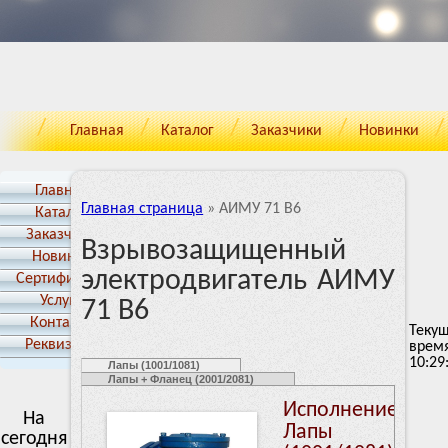
Главная
Каталог
Заказчики
Новинки
Главная
Главная страница
»
АИМУ 71 В6
Каталог
Заказчики
Взрывозащищенный
Новинки
электродвигатель АИМУ
Cертификаты
Услуги
71 В6
Контакты
Теку
Реквизиты
врем
10:29
Лапы (1001/1081)
Лапы + Фланец (2001/2081)
Исполнение:
На
Лапы
сегодня