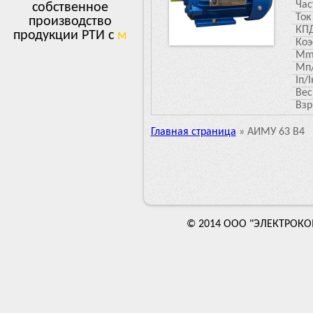
Час
собственное
Ток
производство
КПД
продукции РТИ с мно
г
Коэ
Mm
Мп
Iп/I
Вес
Взр
Главная страница
»
АИМУ 63 В4
© 2014 ООО "ЭЛЕКТРОКОМП