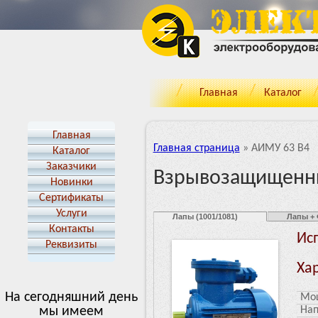
Главная
Каталог
Главная
Главная страница
»
АИМУ 63 В4
Каталог
Заказчики
Взрывозащищенны
Новинки
Cертификаты
Услуги
Лапы (1001/1081)
Лапы + 
Контакты
Ис
Реквизиты
Ха
На сегодняшний день
Мощ
мы имеем
Нап