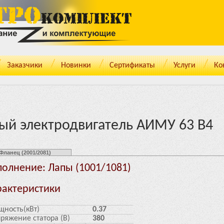
Заказчики
Новинки
Cертификаты
Услуги
Ко
й электродвигатель АИМУ 63 В4
Фланец (2001/2081)
полнение: Лапы (1001/1081)
рактеристики
ность(кВт)
0.37
ряжение статора (В)
380