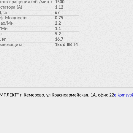
тота вращения (об./мин.)
1500
 статора (А)
1.12
, %
67
ф. Мощности
0.75
ax/Mн
2.2
/Мн
1.1
н
5.2
, кг
16.7
ывозащита
1Ex d IIB T4
ЛЕКТ" г. Кемерово, ул.Красноармейская, 1А, офис 22
elkomsvt