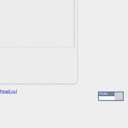
@mail.ru
|