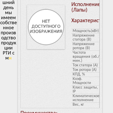
шний
Исполнение: 100
день
(Лапы)
мы
имеем
Характеристики
собстве
нное
Мощность(кВт)
75
произв
Напряжение
660/1
одство
статора (В)
продук
Напряжение
3000
ции
ротора (В)
РТИ с
Частота
79/45
вращения (об./
много
л
мин.)
Ток статора (А)
93
Ток ротора (А)
0.9
КПД, %
2.3
Коэф.
2
Мощности
Класс защиты,
7.5
IP
Климатическое
PB Ex 
исполнение
Вес, кг
494,5