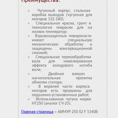
Преимущества:
Чугунный корпус, стальная
коробка выводов (чугунная для
моторов 132-180);
Специальная краска, грунт и
технология покраски для на
низких температур;
Взрывозащитные поверхности
имеют специальную
механическую обработку и
защищены консервационной
смазкой;
Специальная термообработка
вала для нивелирования
эффекта холодового изгиба
вала;
Двойная вакуум
нагнетательная пропитка
обмотки статора;
В верхней части корпуса
моторов есть проушины для
подъемно-установочных работ;
Использование чугуна марки
HT250 (аналог СЧ-25).
Главная страница
»
АИМУР 250 S2 F 1140В