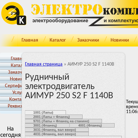
Главная
Каталог
Заказчики
Новинки
Главная
Главная страница
»
АИМУР 250 S2 F 1140В
Каталог
Заказчики
Рудничный
Новинки
электродвигатель
Cертификаты
Услуги
АИМУР 250 S2 F 1140В
Контакты
Теку
Реквизиты
врем
11:06
1001 (Лапы)
2001 (Лапы + Фланец)
9701 (Лапы + Фланец на станине)
3001 (Фланец)
4001 (Фланец)
На
3031 (Фланец, вал вверх)
сегодня
4031 (Фланец, вал вверх)