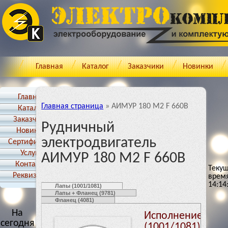
Главная
Каталог
Заказчики
Новинки
Главная
Главная страница
»
АИМУР 180 М2 F 660B
Каталог
Заказчики
Рудничный
Новинки
электродвигатель
Cертификаты
Услуги
АИМУР 180 М2 F 660B
Контакты
Теку
Реквизиты
врем
14:14
Лапы (1001/1081)
Лапы + Фланец (9781)
Фланец (4081)
На
Исполнение: Ла
сегодня
(1001/1081)