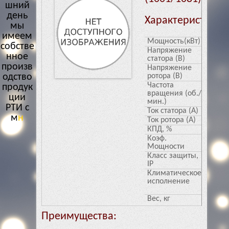
шний
день
Характеристики
мы
имеем
Мощность(кВт)
30
собстве
Напряжение
380/6
нное
статора (В)
произв
Напряжение
3000
одство
ротора (В)
Частота
54.8/3
продук
вращения (об./
ции
мин.)
РТИ с
Ток статора (А)
90.5
многол
Ток ротора (А)
0.9
етним
КПД, %
3.3
о
Коэф.
2.4
Мощности
Класс защиты,
8.1
IP
Климатическое
PB Ex 
исполнение
I/1 Ex
IIB T4
Вес, кг
221
Преимущества: