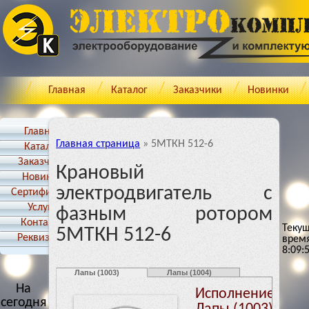
Главная
Каталог
Заказчики
Новинки
Главная
Главная страница
»
5МТКН 512-6
Каталог
Заказчики
Крановый
Новинки
электродвигатель с
Cертификаты
Услуги
фазным ротором
Контакты
Теку
5МТКН 512-6
Реквизиты
врем
8:10:
Лапы (1003)
Лапы (1004)
На
Исполнение:
сегодня