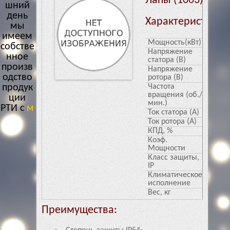
Лапы (1003)
шний
день
Характеристики
мы
имеем
Мощность(кВт)
55
собстве
Напряжение
380
нное
статора (В)
произв
Напряжение
0
одство
ротора (В)
продук
Частота
1000
вращения (об./
ции
мин.)
РТИ с
Ток статора (А)
118
многол
Ток ротора (А)
0
етним
КПД, %
84
Коэф.
0.84
Мощности
Класс защиты,
54
IP
Климатическое
У1
исполнение
Вес, кг
441
Преимущества: