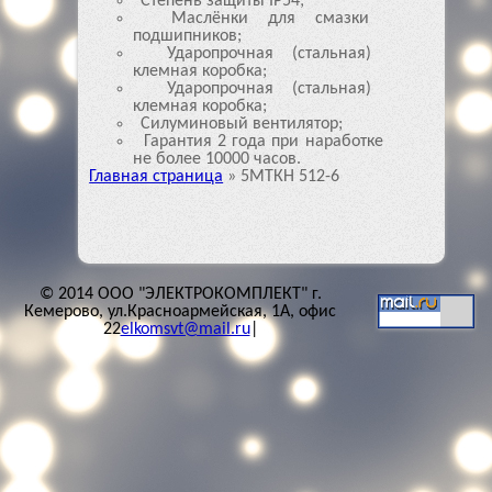
Степень защиты IP54;
Маслёнки для смазки
подшипников;
Ударопрочная (стальная)
клемная коробка;
Ударопрочная (стальная)
клемная коробка;
Силуминовый вентилятор;
Гарантия 2 года при наработке
не более 10000 часов.
Главная страница
»
5МТКН 512-6
© 2014 ООО "ЭЛЕКТРОКОМПЛЕКТ" г.
Кемерово, ул.Красноармейская, 1А, офис
22
elkomsvt@mail.ru
|