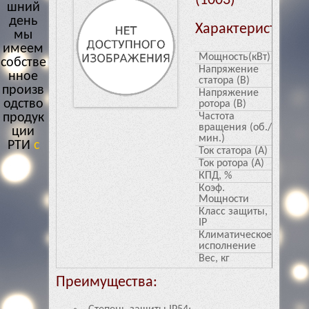
(1003)
шний
день
Характеристики
мы
имеем
Мощность(кВт)
37
собстве
Напряжение
220/3
нное
статора (В)
произв
Напряжение
298
одство
ротора (В)
продук
Частота
750
вращения (об./
ции
мин.)
РТИ с
Ток статора (А)
144.3/
многол
Ток ротора (А)
79.2
етн
и
КПД, %
88
Коэф.
0.76
Мощности
Класс защиты,
54
IP
Климатическое
У1
исполнение
Вес, кг
470
Преимущества: