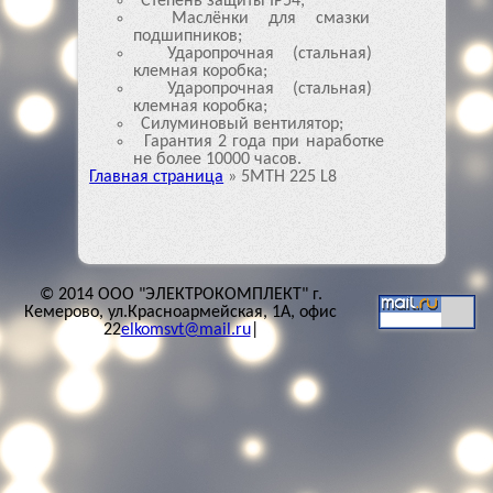
Степень защиты IP54;
Маслёнки для смазки
подшипников;
Ударопрочная (стальная)
клемная коробка;
Ударопрочная (стальная)
клемная коробка;
Силуминовый вентилятор;
Гарантия 2 года при наработке
не более 10000 часов.
Главная страница
»
5MTH 225 L8
© 2014 ООО "ЭЛЕКТРОКОМПЛЕКТ" г.
Кемерово, ул.Красноармейская, 1А, офис
22
elkomsvt@mail.ru
|