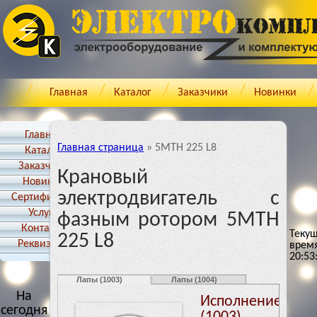
Главная
Каталог
Заказчики
Новинки
Главная
Главная страница
»
5MTH 225 L8
Каталог
Заказчики
Крановый
Новинки
электродвигатель с
Cертификаты
Услуги
фазным ротором 5MTH
Контакты
Теку
225 L8
Реквизиты
врем
20:53
Лапы (1003)
Лапы (1004)
На
Исполнение: Ла
сегодня