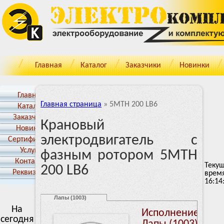
Главная
Каталог
Заказчики
Новинки
Главная
Главная страница
»
5MTH 200 LB6
Каталог
Заказчики
Крановый
Новинки
электродвигатель с
Cертификаты
Услуги
фазным ротором 5MTH
Контакты
Теку
200 LB6
Реквизиты
врем
16:14
Лапы (1003)
На
Исполнение:
сегодня