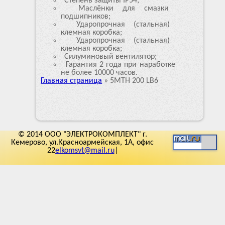
Степень защиты IP54;
Маслёнки для смазки
подшипников;
Ударопрочная (стальная)
клемная коробка;
Ударопрочная (стальная)
клемная коробка;
Силуминовый вентилятор;
Гарантия 2 года при наработке
не более 10000 часов.
Главная страница
»
5MTH 200 LB6
© 2014 ООО "ЭЛЕКТРОКОМПЛЕКТ" г.
Кемерово, ул.Красноармейская, 1А, офис
22
elkomsvt@mail.ru
|