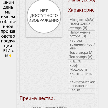
Лапы (1003)
шний
день
Характеристики
мы
имеем
Мощность(кВт)
30
собстве
Напряжение
380
нное
статора (В)
произв
Напряжение
244
одство
ротора (В)
продук
Частота
1000
вращения (об./
ции
мин.)
РТИ с
Ток статора (А)
65
много
л
Ток ротора (А)
79
КПД, %
85
Коэф.
0.8
Мощности
Класс защиты,
54
IP
Климатическое
У1
исполнение
Вес, кг
320
Преимущества: