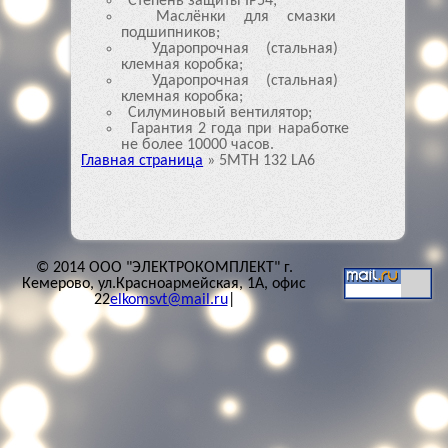
Степень защиты IP54;
Маслёнки для смазки
подшипников;
Ударопрочная (стальная)
клемная коробка;
Ударопрочная (стальная)
клемная коробка;
Силуминовый вентилятор;
Гарантия 2 года при наработке
не более 10000 часов.
Главная страница
»
5MTH 132 LA6
© 2014 ООО "ЭЛЕКТРОКОМПЛЕКТ" г.
Кемерово, ул.Красноармейская, 1А, офис
22
elkomsvt@mail.ru
|