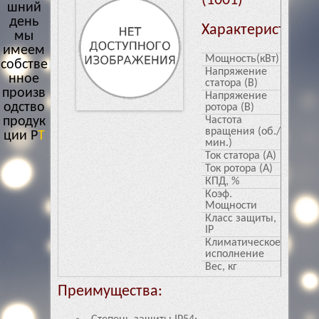
(1001)
шний
день
Характеристики
мы
имеем
Мощность(кВт)
5.5
собстве
Напряжение
220/3
нное
статора (В)
произв
Напряжение
217
одство
ротора (В)
продук
Частота
1000
вращения (об./
ции
мин.)
РТИ с
Ток статора (А)
24.4/1
многол
Ток ротора (А)
18.1
е
КПД, %
77
Коэф.
0.74
Мощности
Класс защиты,
54
IP
Климатическое
У1
исполнение
Вес, кг
130
Преимущества: