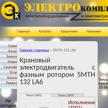
Главная
Каталог
Заказчики
Новинки
Главная
Главная страница
»
5MTH 132 LA6
Каталог
Заказчики
Крановый
Новинки
электродвигатель с
Cертификаты
Услуги
фазным ротором 5MTH
Контакты
Теку
132 LA6
Реквизиты
врем
10:16
Лапы (1001)
Лапы (1002)
На
Исполнение: Ла
сегодня