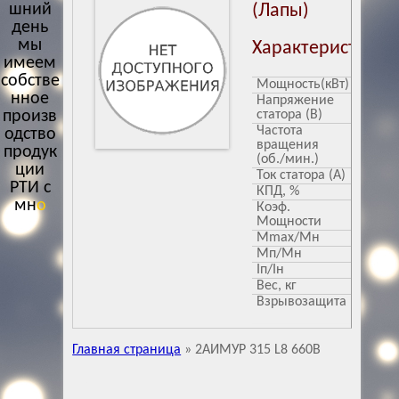
шний
(Лапы)
день
мы
Характеристики
имеем
собстве
Мощность(кВт)
160
нное
Напряжение
380/6
произв
статора (В)
Частота
750
одство
вращения
продук
(об./мин.)
ции
Ток статора (А)
292.3/
РТИ с
КПД, %
94.5
многол
Коэф.
0.86
етним
Мощности
Mmax/Mн
2
о
Мп/Мн
1
Iп/Iн
6.9
Вес, кг
1350 (
Взрывозащита
PB Ex 
Ex d II
Главная страница
»
2АИМУР 315 L8 660В