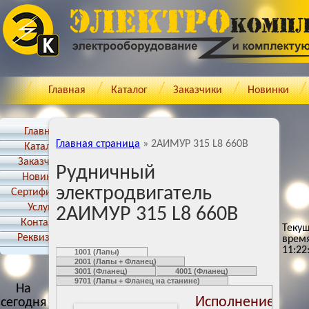
Главная
Каталог
Заказчики
Новинки
Главная
Главная страница
»
2АИМУР 315 L8 660В
Каталог
Заказчики
Рудничный
Новинки
электродвигатель
Cертификаты
Услуги
2АИМУР 315 L8 660В
Контакты
Теку
Реквизиты
врем
11:22
1001 (Лапы)
2001 (Лапы + Фланец)
3001 (Фланец)
4001 (Фланец)
9701 (Лапы + Фланец на станине)
На
Исполнение: 100
сегодня